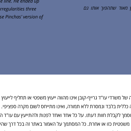
e line. He ended up
פנחס הוא הפרקליט האי
rregularities three
se Pinchas' version of
 של משרדי עו"ד גרייף-קובן אינו מהווה ייעוץ משפטי או תחליף לייעו
עה כללית בלבד ונמסרת ללא תמורה, ואינו מתייחס לשום מקרה ספציפי.
מוסמך לקבלת חוות דעתו. על כל אחד ואחד לפנות ולהתייעץ עם עו"ד
 משפטית כזו או אחרת. כל המסתמך על האמור באתר זה בכל דרך שהי