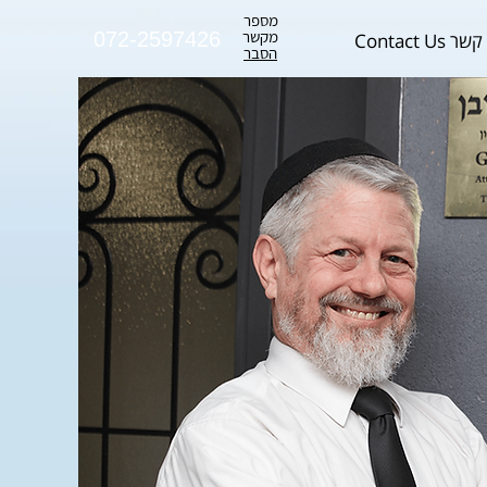
מספר
מקשר
072-2597426
צרו קשר Con
הסבר